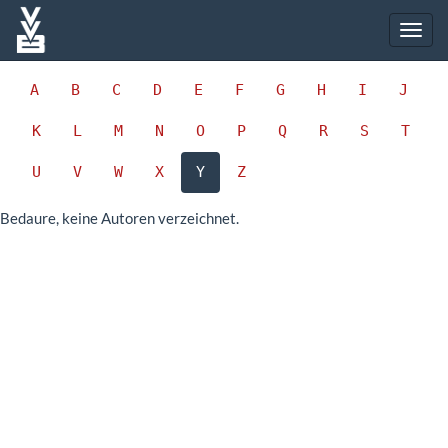
A
B
C
D
E
F
G
H
I
J
K
L
M
N
O
P
Q
R
S
T
U
V
W
X
Y
Z
Bedaure, keine Autoren verzeichnet.