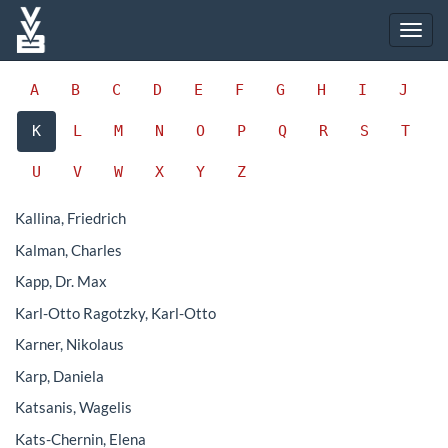
A
B
C
D
E
F
G
H
I
J
K
L
M
N
O
P
Q
R
S
T
U
V
W
X
Y
Z
Kallina, Friedrich
Kalman, Charles
Kapp, Dr. Max
Karl-Otto Ragotzky, Karl-Otto
Karner, Nikolaus
Karp, Daniela
Katsanis, Wagelis
Kats-Chernin, Elena