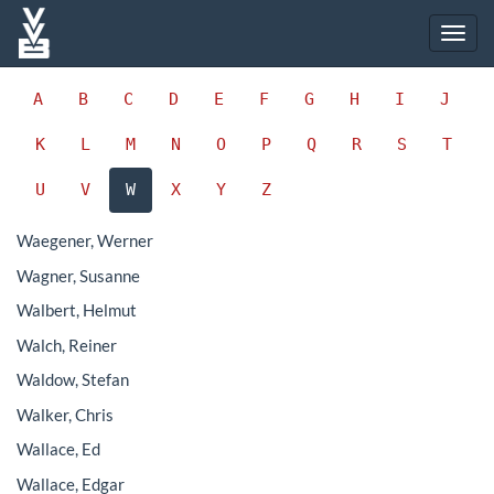
A
B
C
D
E
F
G
H
I
J
K
L
M
N
O
P
Q
R
S
T
U
V
W
X
Y
Z
Waegener, Werner
Wagner, Susanne
Walbert, Helmut
Walch, Reiner
Waldow, Stefan
Walker, Chris
Wallace, Ed
Wallace, Edgar