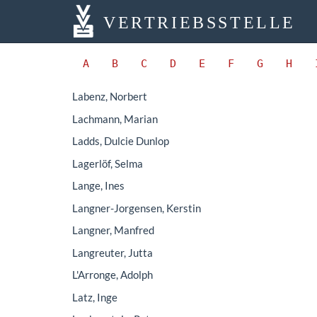
VERTRIEBSSTELLE
A
B
C
D
E
F
G
H
Labenz, Norbert
Lachmann, Marian
Ladds, Dulcie Dunlop
Lagerlöf, Selma
Lange, Ines
Langner-Jorgensen, Kerstin
Langner, Manfred
Langreuter, Jutta
L'Arronge, Adolph
Latz, Inge