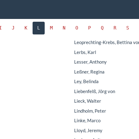
I
J
K
L
M
N
O
P
Q
R
S
Leoprechting-Krebs, Bettina vo
Lerbs, Karl
Lesser, Anthony
Leßner, Regina
Ley, Belinda
Liebenfelß, Jörg von
Lieck, Walter
Lindholm, Peter
Linke, Marco
Lloyd, Jeremy