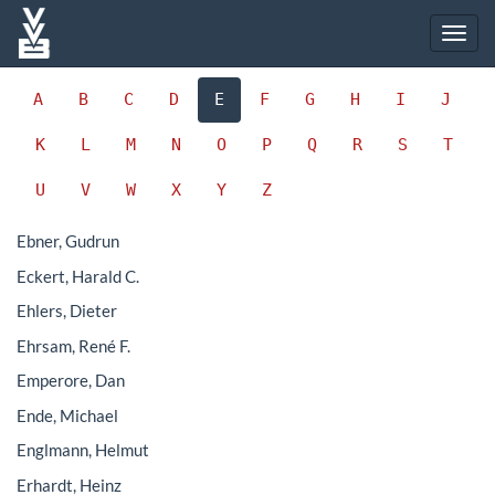
A
B
C
D
E
F
G
H
I
J
K
L
M
N
O
P
Q
R
S
T
U
V
W
X
Y
Z
Ebner, Gudrun
Eckert, Harald C.
Ehlers, Dieter
Ehrsam, René F.
Emperore, Dan
Ende, Michael
Englmann, Helmut
Erhardt, Heinz