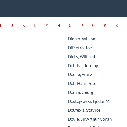
I
J
K
L
M
N
O
P
Q
R
S
Dinner, William
DiPietro, Joe
Dirks, Wilfried
Dobrish, Jeremy
Doelle, Franz
Doll, Hans Peter
Domin, Georg
Dostojewski, Fjodor M.
Doufexis, Stavros
Doyle, Sir Arthur Conan