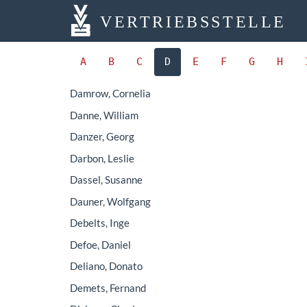
VERTRIEBSSTELLE
A
B
C
D
E
F
G
H
Damrow, Cornelia
Danne, William
Danzer, Georg
Darbon, Leslie
Dassel, Susanne
Dauner, Wolfgang
Debelts, Inge
Defoe, Daniel
Deliano, Donato
Demets, Fernand