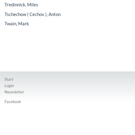
Tredinnick, Miles
Tschechow ( Cechov ), Anton
Twain, Mark
Start
Login
Newsletter
Facebook
Instagram
Impressum
Datenschutz
Vertriebsstelle und Verlag Deutscher Bühnenschriftsteller und