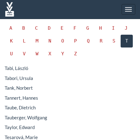
A
B
C
D
E
F
G
H
I
J
K
L
M
N
O
P
Q
R
S
T
U
V
W
X
Y
Z
Tabi, László
Tabori, Ursula
Tank, Norbert
Tannert, Hannes
Taube, Dietrich
Tauberger, Wolfgang
Taylor, Edward
Tesarová, Marie