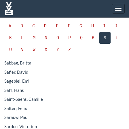
A
B
C
D
E
F
G
H
I
J
K
L
M
N
O
P
Q
R
S
T
U
V
W
X
Y
Z
Sabbag, Britta
Safier, David
Sagebiel, Emil
Sahl, Hans
Saint-Saens, Camille
Salten, Felix
Sarauw, Paul
Sardou, Victorien