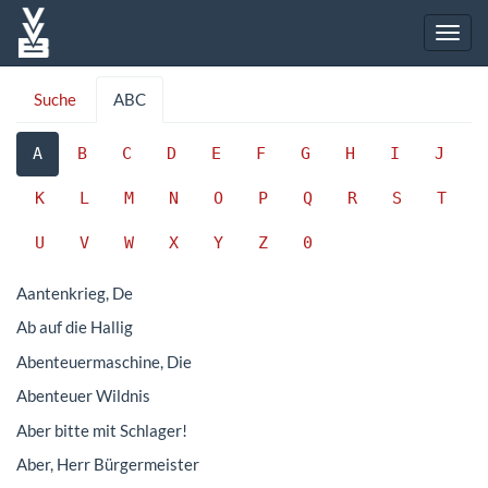
Suche
ABC
A
B
C
D
E
F
G
H
I
J
K
L
M
N
O
P
Q
R
S
T
U
V
W
X
Y
Z
0
Aantenkrieg, De
Ab auf die Hallig
Abenteuermaschine, Die
Abenteuer Wildnis
Aber bitte mit Schlager!
Aber, Herr Bürgermeister