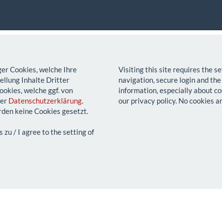
ger Cookies, welche Ihre
Visiting this site requires the 
llung Inhalte Dritter
navigation, secure login and the
ookies, welche ggf. von
information, especially about co
rer
Datenschutzerklärung
.
our privacy policy. No cookies a
den keine Cookies gesetzt.
u / I agree to the setting of