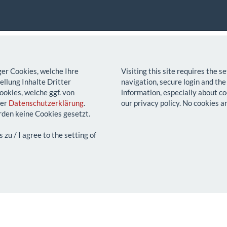
ger Cookies, welche Ihre
Visiting this site requires the 
llung Inhalte Dritter
navigation, secure login and the
ookies, welche ggf. von
information, especially about co
rer
Datenschutzerklärung
.
our privacy policy. No cookies a
den keine Cookies gesetzt.
u / I agree to the setting of