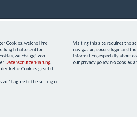
ger Cookies, welche Ihre
Visiting this site requires the 
llung Inhalte Dritter
navigation, secure login and the
ookies, welche ggf. von
information, especially about co
rer
Datenschutzerklärung
.
our privacy policy. No cookies a
den keine Cookies gesetzt.
u / I agree to the setting of