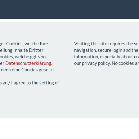
ger Cookies, welche Ihre
Visiting this site requires the 
llung Inhalte Dritter
navigation, secure login and the
ookies, welche ggf. von
information, especially about co
rer
Datenschutzerklärung
.
our privacy policy. No cookies a
den keine Cookies gesetzt.
u / I agree to the setting of