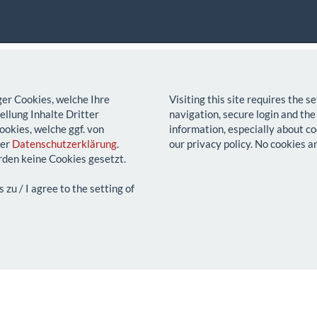
ger Cookies, welche Ihre
Visiting this site requires the 
llung Inhalte Dritter
navigation, secure login and the
ookies, welche ggf. von
information, especially about co
rer
Datenschutzerklärung
.
our privacy policy. No cookies a
den keine Cookies gesetzt.
u / I agree to the setting of