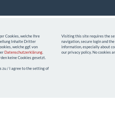
ger Cookies, welche Ihre
Visiting this site requires the 
llung Inhalte Dritter
navigation, secure login and the
ookies, welche ggf. von
information, especially about co
rer
Datenschutzerklärung
.
our privacy policy. No cookies a
den keine Cookies gesetzt.
u / I agree to the setting of