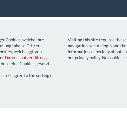
ger Cookies, welche Ihre
Visiting this site requires the 
llung Inhalte Dritter
navigation, secure login and the
ookies, welche ggf. von
information, especially about co
rer
Datenschutzerklärung
.
our privacy policy. No cookies a
den keine Cookies gesetzt.
u / I agree to the setting of