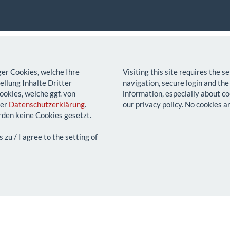
ger Cookies, welche Ihre
Visiting this site requires the 
llung Inhalte Dritter
navigation, secure login and the
ookies, welche ggf. von
information, especially about co
rer
Datenschutzerklärung
.
our privacy policy. No cookies a
den keine Cookies gesetzt.
u / I agree to the setting of