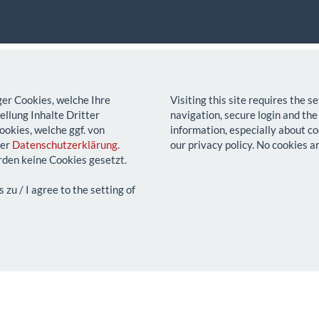
ger Cookies, welche Ihre
Visiting this site requires the 
llung Inhalte Dritter
navigation, secure login and the
ookies, welche ggf. von
information, especially about co
rer
Datenschutzerklärung
.
our privacy policy. No cookies a
den keine Cookies gesetzt.
u / I agree to the setting of