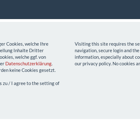
ger Cookies, welche Ihre
Visiting this site requires the 
llung Inhalte Dritter
navigation, secure login and the
ookies, welche ggf. von
information, especially about co
rer
Datenschutzerklärung
.
our privacy policy. No cookies a
den keine Cookies gesetzt.
u / I agree to the setting of