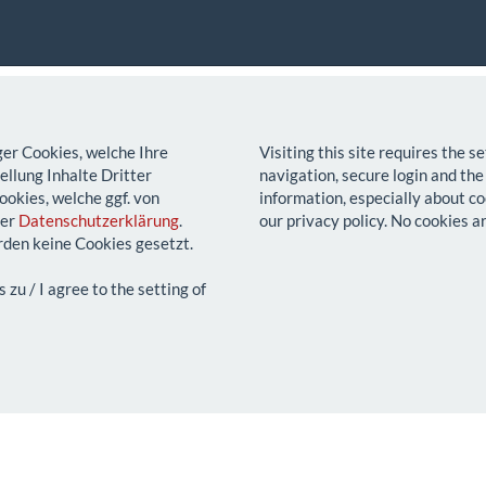
ger Cookies, welche Ihre
Visiting this site requires the 
llung Inhalte Dritter
navigation, secure login and the
ookies, welche ggf. von
information, especially about co
rer
Datenschutzerklärung
.
our privacy policy. No cookies a
den keine Cookies gesetzt.
u / I agree to the setting of