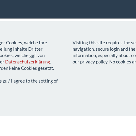
ger Cookies, welche Ihre
Visiting this site requires the 
llung Inhalte Dritter
navigation, secure login and the
ookies, welche ggf. von
information, especially about co
rer
Datenschutzerklärung
.
our privacy policy. No cookies a
den keine Cookies gesetzt.
u / I agree to the setting of