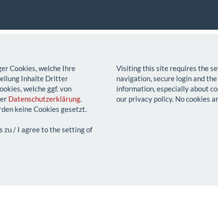
ger Cookies, welche Ihre
Visiting this site requires the 
llung Inhalte Dritter
navigation, secure login and the
ookies, welche ggf. von
information, especially about co
rer
Datenschutzerklärung
.
our privacy policy. No cookies a
den keine Cookies gesetzt.
u / I agree to the setting of