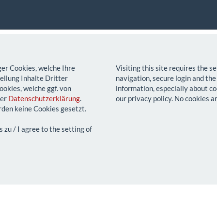
ger Cookies, welche Ihre
Visiting this site requires the 
llung Inhalte Dritter
navigation, secure login and the
ookies, welche ggf. von
information, especially about co
rer
Datenschutzerklärung
.
our privacy policy. No cookies a
den keine Cookies gesetzt.
u / I agree to the setting of