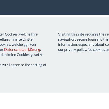
ger Cookies, welche Ihre
Visiting this site requires the 
llung Inhalte Dritter
navigation, secure login and the
ookies, welche ggf. von
information, especially about co
rer
Datenschutzerklärung
.
our privacy policy. No cookies a
den keine Cookies gesetzt.
u / I agree to the setting of