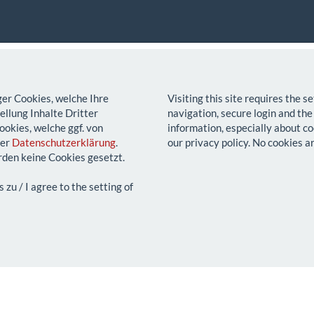
ger Cookies, welche Ihre
Visiting this site requires the 
llung Inhalte Dritter
navigation, secure login and the
ookies, welche ggf. von
information, especially about co
rer
Datenschutzerklärung
.
our privacy policy. No cookies a
den keine Cookies gesetzt.
u / I agree to the setting of