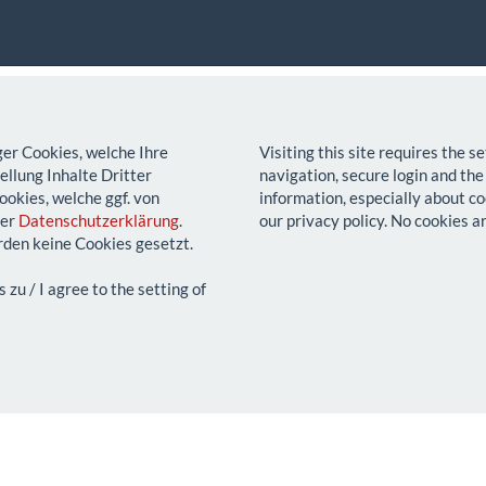
ger Cookies, welche Ihre
Visiting this site requires the 
llung Inhalte Dritter
navigation, secure login and the
ookies, welche ggf. von
information, especially about co
rer
Datenschutzerklärung
.
our privacy policy. No cookies a
den keine Cookies gesetzt.
u / I agree to the setting of