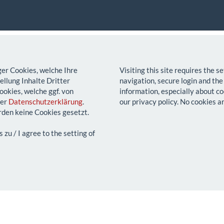
ger Cookies, welche Ihre
Visiting this site requires the 
llung Inhalte Dritter
navigation, secure login and the
ookies, welche ggf. von
information, especially about co
rer
Datenschutzerklärung
.
our privacy policy. No cookies a
den keine Cookies gesetzt.
u / I agree to the setting of