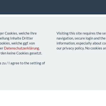
ger Cookies, welche Ihre
Visiting this site requires the 
llung Inhalte Dritter
navigation, secure login and the
ookies, welche ggf. von
information, especially about co
rer
Datenschutzerklärung
.
our privacy policy. No cookies a
den keine Cookies gesetzt.
u / I agree to the setting of