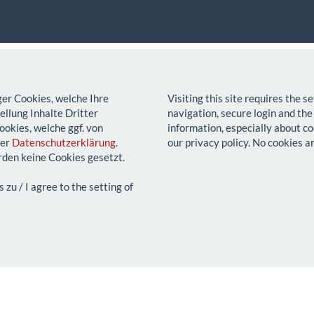
ger Cookies, welche Ihre
Visiting this site requires the 
llung Inhalte Dritter
navigation, secure login and the
ookies, welche ggf. von
information, especially about co
rer
Datenschutzerklärung
.
our privacy policy. No cookies a
den keine Cookies gesetzt.
u / I agree to the setting of