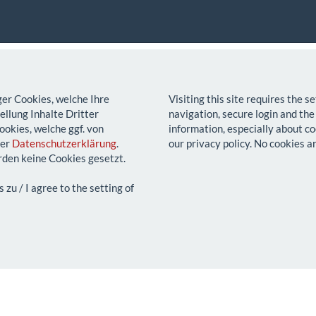
ger Cookies, welche Ihre
Visiting this site requires the 
llung Inhalte Dritter
navigation, secure login and the
ookies, welche ggf. von
information, especially about co
rer
Datenschutzerklärung
.
our privacy policy. No cookies a
den keine Cookies gesetzt.
u / I agree to the setting of