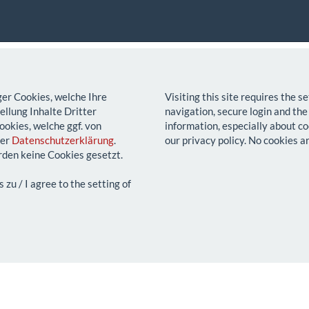
ger Cookies, welche Ihre
Visiting this site requires the 
llung Inhalte Dritter
navigation, secure login and the
ookies, welche ggf. von
information, especially about co
rer
Datenschutzerklärung
.
our privacy policy. No cookies a
den keine Cookies gesetzt.
u / I agree to the setting of