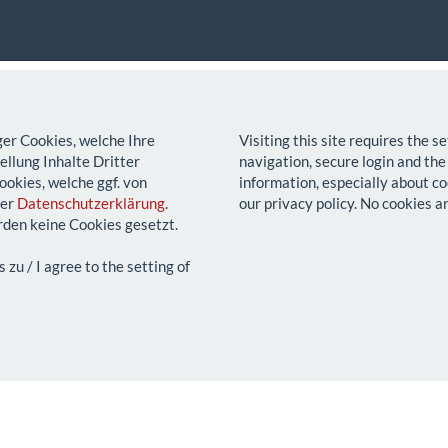
ger Cookies, welche Ihre
Visiting this site requires the 
llung Inhalte Dritter
navigation, secure login and the
ookies, welche ggf. von
information, especially about co
rer
Datenschutzerklärung
.
our privacy policy. No cookies a
den keine Cookies gesetzt.
u / I agree to the setting of