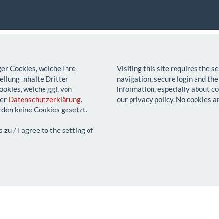
ger Cookies, welche Ihre
Visiting this site requires the 
llung Inhalte Dritter
navigation, secure login and the
ookies, welche ggf. von
information, especially about co
rer
Datenschutzerklärung
.
our privacy policy. No cookies a
den keine Cookies gesetzt.
u / I agree to the setting of