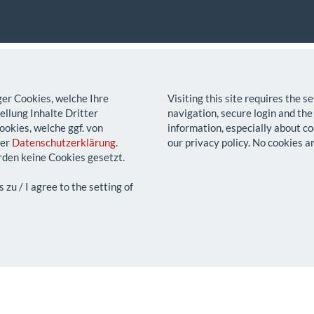
ger Cookies, welche Ihre
Visiting this site requires the 
llung Inhalte Dritter
navigation, secure login and the
ookies, welche ggf. von
information, especially about co
rer
Datenschutzerklärung
.
our privacy policy. No cookies a
den keine Cookies gesetzt.
u / I agree to the setting of