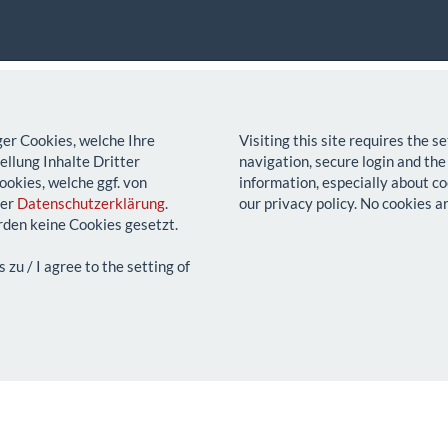
ger Cookies, welche Ihre
Visiting this site requires the 
llung Inhalte Dritter
navigation, secure login and the
ookies, welche ggf. von
information, especially about co
rer
Datenschutzerklärung
.
our privacy policy. No cookies a
den keine Cookies gesetzt.
u / I agree to the setting of