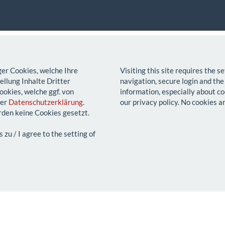
ger Cookies, welche Ihre
Visiting this site requires the 
llung Inhalte Dritter
navigation, secure login and the
ookies, welche ggf. von
information, especially about co
rer
Datenschutzerklärung
.
our privacy policy. No cookies a
den keine Cookies gesetzt.
u / I agree to the setting of