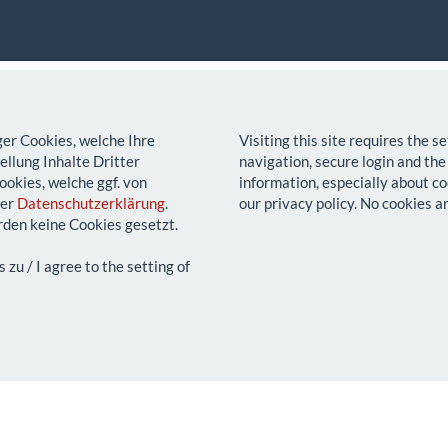
ger Cookies, welche Ihre
Visiting this site requires the 
llung Inhalte Dritter
navigation, secure login and the
ookies, welche ggf. von
information, especially about co
rer
Datenschutzerklärung
.
our privacy policy. No cookies a
den keine Cookies gesetzt.
u / I agree to the setting of