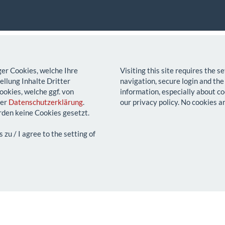
ger Cookies, welche Ihre
Visiting this site requires the 
llung Inhalte Dritter
navigation, secure login and the
ookies, welche ggf. von
information, especially about co
rer
Datenschutzerklärung
.
our privacy policy. No cookies a
den keine Cookies gesetzt.
u / I agree to the setting of