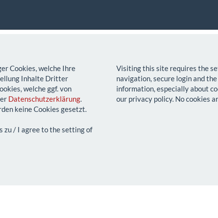
ger Cookies, welche Ihre
Visiting this site requires the 
llung Inhalte Dritter
navigation, secure login and the
ookies, welche ggf. von
information, especially about co
rer
Datenschutzerklärung
.
our privacy policy. No cookies a
den keine Cookies gesetzt.
u / I agree to the setting of