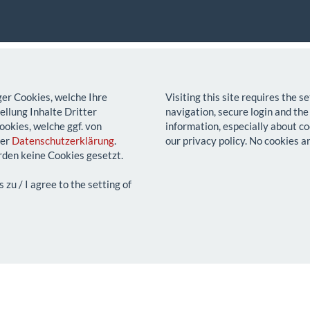
ger Cookies, welche Ihre
Visiting this site requires the 
llung Inhalte Dritter
navigation, secure login and the
ookies, welche ggf. von
information, especially about co
rer
Datenschutzerklärung
.
our privacy policy. No cookies a
den keine Cookies gesetzt.
u / I agree to the setting of