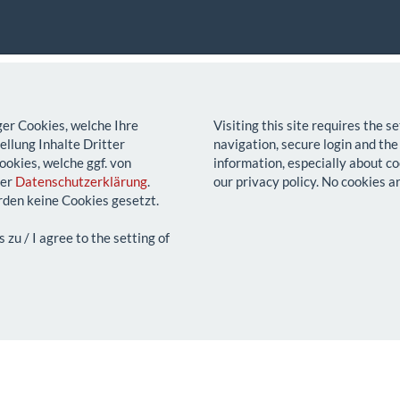
ger Cookies, welche Ihre
Visiting this site requires the 
llung Inhalte Dritter
navigation, secure login and the
ookies, welche ggf. von
information, especially about co
rer
Datenschutzerklärung
.
our privacy policy. No cookies a
den keine Cookies gesetzt.
u / I agree to the setting of