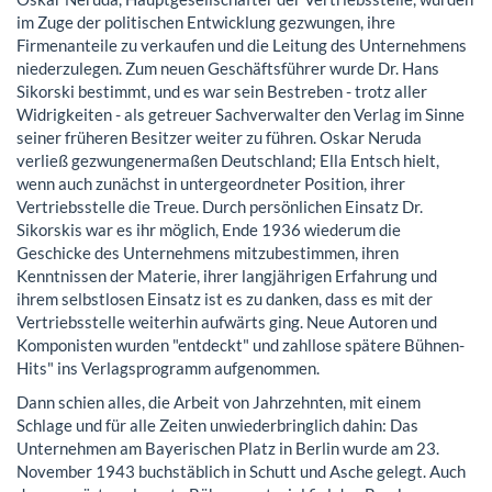
im Zuge der politischen Entwicklung gezwungen, ihre
Firmenanteile zu verkaufen und die Leitung des Unternehmens
niederzulegen. Zum neuen Geschäftsführer wurde Dr. Hans
Sikorski bestimmt, und es war sein Bestreben - trotz aller
Widrigkeiten - als getreuer Sachverwalter den Verlag im Sinne
seiner früheren Besitzer weiter zu führen. Oskar Neruda
verließ gezwungenermaßen Deutschland; Ella Entsch hielt,
wenn auch zunächst in untergeordneter Position, ihrer
Vertriebsstelle die Treue. Durch persönlichen Einsatz Dr.
Sikorskis war es ihr möglich, Ende 1936 wiederum die
Geschicke des Unternehmens mitzubestimmen, ihren
Kenntnissen der Materie, ihrer langjährigen Erfahrung und
ihrem selbstlosen Einsatz ist es zu danken, dass es mit der
Vertriebsstelle weiterhin aufwärts ging. Neue Autoren und
Komponisten wurden "entdeckt" und zahllose spätere Bühnen-
Hits" ins Verlagsprogramm aufgenommen.
Dann schien alles, die Arbeit von Jahrzehnten, mit einem
Schlage und für alle Zeiten unwiederbringlich dahin: Das
Unternehmen am Bayerischen Platz in Berlin wurde am 23.
November 1943 buchstäblich in Schutt und Asche gelegt. Auch