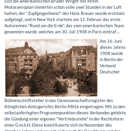
sich die amerikanischen Brüder Wright mit ihrem
Motoraeroplan immerhin schon volle zwei Stunden in der Luft
halten; der "Zupfgeigenhansl" des Hans Breuer wurde erstmals
aufgelegt, und in New York startete am 12. Februar das erste
Autorennen "Rund um die Erde", das vom amerikanischen Team
gewonnen wurde, welches am 30. Juli 1908 in Paris eintraf ...
Am 16. Juni
dieses Jahres
1908 wurde
in Berlin der
Verband
Deutscher
Bühnenschriftsteller in das Genossenschaftsregister des
Königlichen Amtsgerichts Berlin-Mitte eingetragen. Mit zu den
selbstauferlegten Programmpunkten dieses Verbandes gehörte
die Gündung einer eigenen "Vertriebsstelle" in der Rechtsform
einer G.m.b.H. Diese konstituierte sich im November des
gleichen Jahres und erwarb sich rasch die Beachtung und das