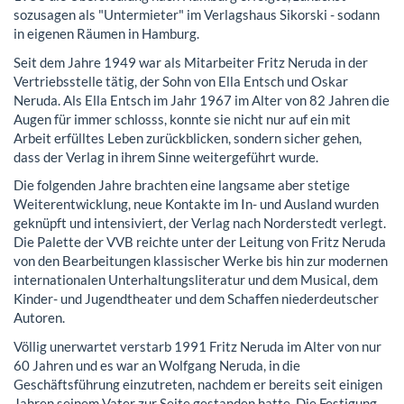
sozusagen als "Untermieter" im Verlagshaus Sikorski - sodann
in eigenen Räumen in Hamburg.
Seit dem Jahre 1949 war als Mitarbeiter Fritz Neruda in der
Vertriebsstelle tätig, der Sohn von Ella Entsch und Oskar
Neruda. Als Ella Entsch im Jahr 1967 im Alter von 82 Jahren die
Augen für immer schlosss, konnte sie nicht nur auf ein mit
Arbeit erfülltes Leben zurückblicken, sondern sicher gehen,
dass der Verlag in ihrem Sinne weitergeführt wurde.
Die folgenden Jahre brachten eine langsame aber stetige
Weiterentwicklung, neue Kontakte im In- und Ausland wurden
geknüpft und intensiviert, der Verlag nach Norderstedt verlegt.
Die Palette der VVB reichte unter der Leitung von Fritz Neruda
von den Bearbeitungen klassischer Werke bis hin zur modernen
internationalen Unterhaltungsliteratur und dem Musical, dem
Kinder- und Jugendtheater und dem Schaffen niederdeutscher
Autoren.
Völlig unerwartet verstarb 1991 Fritz Neruda im Alter von nur
60 Jahren und es war an Wolfgang Neruda, in die
Geschäftsführung einzutreten, nachdem er bereits seit einigen
Jahren seinem Vater zur Seite gestanden hatte. Die Festigung