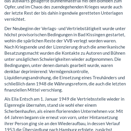
das auswärts gelagerte Bühnenmaterial fiel den Bomben zum
Opfer, und im Chaos des zuendegehenden Krieges wurde auch
der letzte Rest der bis dahin irgendwie geretteten Unterlagen
vernichtet.
Der Neubeginn der Verlags- und Vertriebstätigkeit wurde unter
höchst provisorischen Bedingungen in Bad Kissingen gestartet,
wohin die spärlichen Reste der VVB verlegt worden waren.
Nach Kriegsende und der Lizenzierung druch die amerikanische
Besatzungsmacht wurden die Kontakte zu Autoren und Bühnen
unter unsäglichen Schwierigkeiten wieder aufgenommen. Die
Bedingungen, unter denen damals gearbeit wurde, waren
denkbar deprimierend: Vermögenskontrolle,
Liquidierungsandrohung, die Einsetzung eines Treuhänders und
schließlich dann 1948 die Währungsreform, die auch die letzten
finanziellen Mittel verschlang.
Als Ella Entsch am 1. Januar 1949 die Vertriebsstelle wieder in
Eigenregie übernahm, stand sie wohl eher einem
Scherbenhaufen, als einem florierenden Unternehmen vor. Mit
64 Jahren begann sie erneut von vorn, unter Hintansetzung
ihrer Person ging sie an den Wiederaufbau, in dessen Verlauf
1953 die Übersiedlung nach Hamburg erfolgte, zunächst