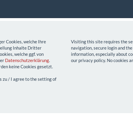
ger Cookies, welche Ihre
Visiting this site requires the 
llung Inhalte Dritter
navigation, secure login and the
ookies, welche ggf. von
information, especially about co
rer
Datenschutzerklärung
.
our privacy policy. No cookies a
den keine Cookies gesetzt.
u / I agree to the setting of