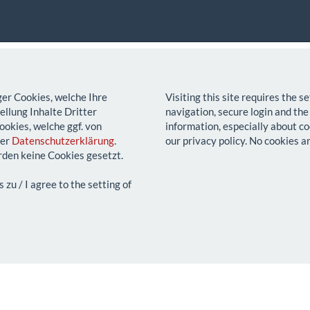
ger Cookies, welche Ihre
Visiting this site requires the 
llung Inhalte Dritter
navigation, secure login and the
ookies, welche ggf. von
information, especially about co
rer
Datenschutzerklärung
.
our privacy policy. No cookies a
den keine Cookies gesetzt.
u / I agree to the setting of