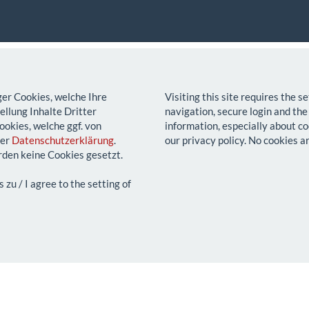
ger Cookies, welche Ihre
Visiting this site requires the 
llung Inhalte Dritter
navigation, secure login and the
ookies, welche ggf. von
information, especially about co
rer
Datenschutzerklärung
.
our privacy policy. No cookies a
den keine Cookies gesetzt.
u / I agree to the setting of